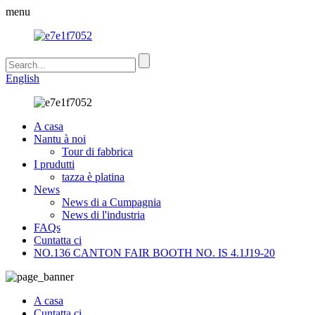
menu
English
A casa
Nantu à noi
Tour di fabbrica
I prudutti
tazza è platina
News
News di a Cumpagnia
News di l'industria
FAQs
Cuntatta ci
NO.136 CANTON FAIR BOOTH NO. IS 4.1J19-20
A casa
Cuntatta ci