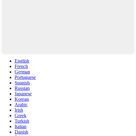
English
French
German
Portuguese
Spanish
Russian
Japanese
Korean
Arabic
Irish
Greek
Turkish
Italian
Danish