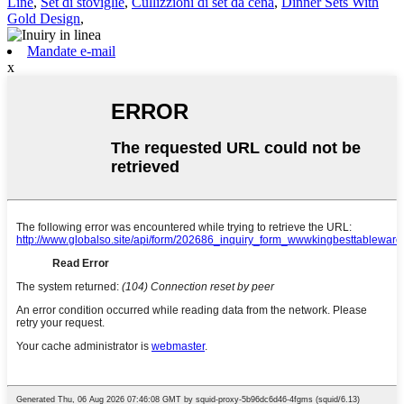
Line
,
Set di stoviglie
,
Cullizzioni di set da cena
,
Dinner Sets With
Gold Design
,
Mandate e-mail
x